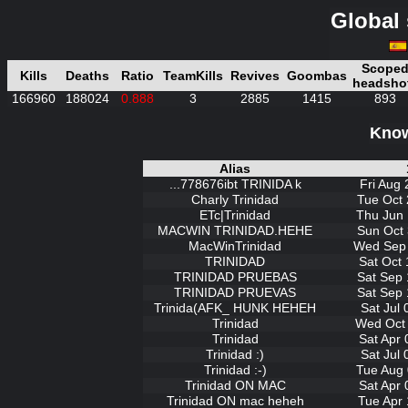
Global 
Scope
Kills
Deaths
Ratio
TeamKills
Revives
Goombas
headsho
166960
188024
0.888
3
2885
1415
893
Know
Alias
...778676ibt TRINIDA k
Fri Aug
Charly Trinidad
Tue Oct 
ETc|Trinidad
Thu Jun 
MACWIN TRINIDAD.HEHE
Sun Oct 
MacWinTrinidad
Wed Sep 
TRINIDAD
Sat Oct 
TRINIDAD PRUEBAS
Sat Sep 
TRINIDAD PRUEVAS
Sat Sep 
Trinida(AFK_ HUNK HEHEH
Sat Jul
Trinidad
Wed Oct 
Trinidad
Sat Apr 
Trinidad :)
Sat Jul
Trinidad :-)
Tue Aug 
Trinidad ON MAC
Sat Apr 
Trinidad ON mac heheh
Tue Apr 